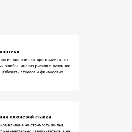
Статистика
Банки
правление недвижимостью
млепользование
ческая недвижимость
ипотеки
ное исполнение которого зависит от
х ошибок, анализ рисков и разумное
 избежать стресса и финансовых
ения ключевой ставки
ное влияние на стоимость жилья.
т незначительно увеличиваться, а на