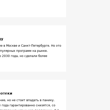
ду
е в Москве и Санкт-Петербурге. Но это
опулярных программ на рынке.
 2030 года, но сделали более
лючили возможность покупки квартир в
до 6%. Подобные нововведения снизили
потеки
ие, но не стоит впадать в панику.
 года гарантированно снизятся, со