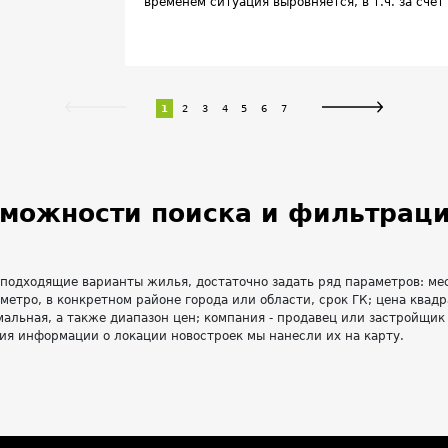
временем ситуация выровняется, в т.ч. за сче
июля 2024 года в РФ отменили льготную ипоте
недвижимость в новостройках. По оценкам экс
снижению количества выдаваемых кредитов на
спад прогнозируется на второе полугодие. Пе
программ россияне набрали рекордное число 
1
2
3
4
5
6
7
сложности покупатели получили около 5,5 млн
можности поиска и фильтраци
 подходящие варианты жилья, достаточно задать ряд параметров: м
 метро, в конкретном районе города или области, срок ГК; цена квадр
альная, а также диапазон цен; компания - продавец или застройщик
ия информации о локации новостроек мы нанесли их на карту.