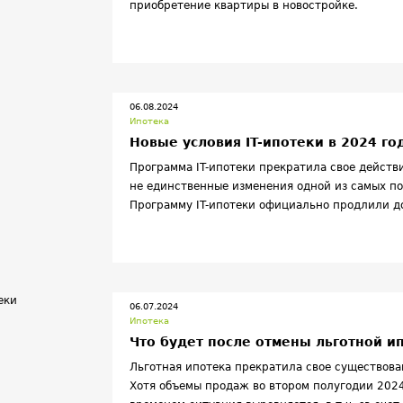
приобретение квартиры в новостройке.
06.08.2024
Ипотека
Новые условия IT-ипотеки в 2024 го
Программа IT-ипотеки прекратила свое действи
не единственные изменения одной из самых п
Программу IT-ипотеки официально продлили до
серьезными все требования к заемщикам, иск
Москве, Санкт-Петербурге и повысили ставку 
популярность предложения на рынке.
06.07.2024
Ипотека
Что будет после отмены льготной и
Льготная ипотека прекратила свое существован
Хотя объемы продаж во втором полугодии 2024