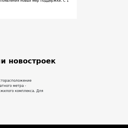
т появления новых мер поддержки. С 1
ку с государственной субсидией на
пертов, это может привести к
 35-40%. Причем наиболее серьезный
ред завершением действия льготных
жилищных кредитов. В общей
 займов.
и новостроек
есторасположение
атного метра -
 жилого комплекса. Для