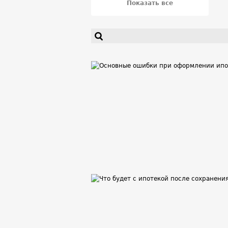
Жилая недвижимость
Прочее
Показать все
Благоустройство
Полезные стать
ЖКХ
Жилищные программы
Льготы и субсидии
Новости от з
Приватизация
Происшествия и 