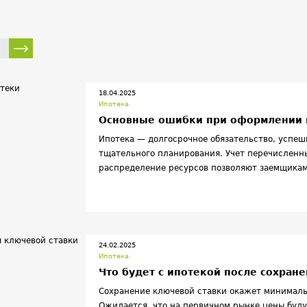
Новостройки
Аренда
Загородная недвижимость
и для продавцов недвижимости
Градостроительство
У
Архитектура
Реновация
Разное
Кредиты
Зе
астройщиков
Социальное жилье
Карантин
Коммер
нарушения
Новости проекта
18.04.2025
Ипотека
Основные ошибки при оформлении 
Ипотека — долгосрочное обязательство, успеш
тщательного планирования. Учет перечисленны
распределение ресурсов позволяют заемщикам
потерь.
24.02.2025
Ипотека
Что будет с ипотекой после сохран
Сохранение ключевой ставки окажет минималь
Ожидается, что на первичном рынке цены буду