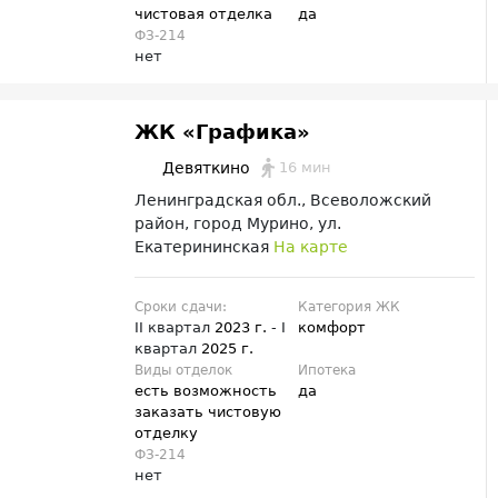
чистовая отделка
да
ФЗ-214
нет
ЖК «Графика»
16 мин
Девяткино
Ленинградская обл., Всеволожский
район, город Мурино, ул.
Екатерининская
На карте
Сроки сдачи:
Категория ЖК
II квартал
2023 г.
- I
комфорт
квартал
2025 г.
Виды отделок
Ипотека
есть возможность
да
заказать чистовую
отделку
ФЗ-214
нет