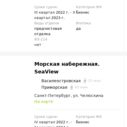
Сроки сдачи:
Категория ЖК
III квартал
2022 г.
- II
бизнес
квартал
2023 г.
Виды отделок
Ипотека
предчистовая
да
отделка
ФЗ-214
нет
Морская набережная.
SeaView
35 мин
Василеостровская
40 мин
Приморская
Санкт-Петербург, ул. Челюскина
На карте
Сроки сдачи:
Категория ЖК
IV квартал
2022 г.
-
бизнес