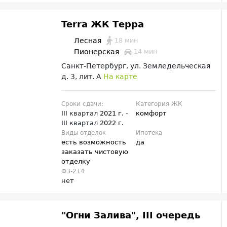
Terra ЖК Терра
18 мин
Лесная
Пионерская
14 мин
Санкт-Петербург, ул. Земледельческая
д. 3, лит. А
На карте
Сроки сдачи:
Категория ЖК
III квартал
2021 г.
-
комфорт
III квартал
2022 г.
Виды отделок
Ипотека
есть возможность
да
заказать чистовую
отделку
ФЗ-214
нет
"Огни Залива", III очередь