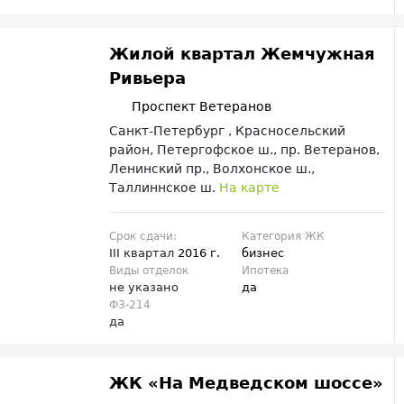
Жилой квартал Жемчужная
Ривьера
Проспект Ветеранов
Санкт-Петербург , Красносельский
район, Петергофское ш., пр. Ветеранов,
Ленинский пр., Волхонское ш.,
Таллиннское ш.
На карте
Срок сдачи:
Категория ЖК
III квартал
2016 г.
бизнес
Виды отделок
Ипотека
не указано
да
ФЗ-214
да
ЖК «На Медведском шоссе»