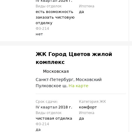
IV квартал
2024 г.
Виды отделок
Ипотека
есть возможность
да
заказать чистовую
отделку
ФЗ-214
нет
ЖК Город Цветов жилой
комплекс
Московская
Санкт-Петербург, Московский
Пулковское ш.
На карте
Срок сдачи:
Категория ЖК
IV квартал
2018 г.
комфорт
Виды отделок
Ипотека
чистовая отделка
да
ФЗ-214
да