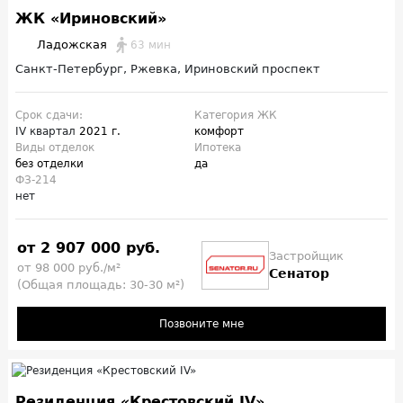
ЖК «Ириновский»
Ладожская
63 мин
Санкт-Петербург, Ржевка, Ириновский проспект
Срок сдачи:
Категория ЖК
IV квартал
2021 г.
комфорт
Виды отделок
Ипотека
без отделки
да
ФЗ-214
нет
от 2 907 000 руб.
Застройщик
от 98 000 руб./м²
Сенатор
(Общая площадь: 30-30 м²)
Позвоните мне
Резиденция «Крестовский IV»