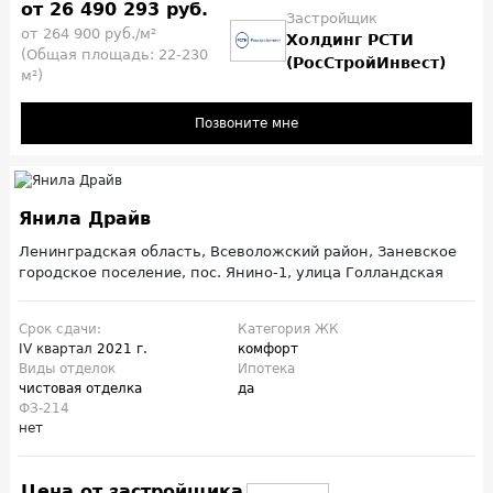
от 26 490 293 руб.
Застройщик
от 264 900 руб./м²
Холдинг РСТИ
(Общая площадь: 22-230
(РосСтройИнвест)
м²)
Позвоните мне
Янила Драйв
Ленинградская область, Всеволожский район, Заневское
городское поселение, пос. Янино-1, улица Голландская
Срок сдачи:
Категория ЖК
IV квартал
2021 г.
комфорт
Виды отделок
Ипотека
чистовая отделка
да
ФЗ-214
нет
Цена от застройщика