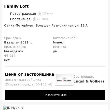
Family Loft
Петроградская
15 мин
Спортивная
21 мин
Санкт-Петербург, Большая Разночинная ул. 19 А
Срок сдачи:
Категория ЖК
II квартал
2021 г.
бизнес
Виды отделок
Ипотека
без отделки
да
ФЗ-214
нет
Цена от застройщика
Застройщик
Цена от застройщика
Engel & Volkers
(Общая площадь: 50-150 м²)
Позвоните мне