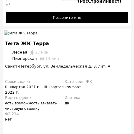
(РосСтройИнвест)
м²)
Позвоните мне
Terra ЖК Терра
Лесная
18 мин
Пионерская
14 мин
Санкт-Петербург, ул. Земледельческая д. 3, лит. А
Сроки сдачи:
Категория ЖК
III квартал
2021 г.
- III квартал
комфорт
2022 г.
Виды отделок
Ипотека
есть возможность заказать
да
чистовую отделку
ФЗ-214
нет