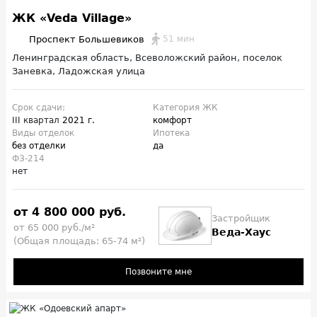
ЖК «Veda Village»
Проспект Большевиков
51 мин
Ленинградская область, Всеволожский район, поселок
Заневка, Ладожская улица
Срок сдачи:
Категория ЖК
III квартал
2021 г.
комфорт
Виды отделок
Ипотека
без отделки
да
ФЗ-214
нет
от 4 800 000 руб.
Застройщик
от 65 000 руб./м²
Веда-Хаус
(Общая площадь: 65-74 м²)
Позвоните мне