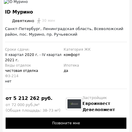
ID Мурино
Девяткино
30 мин
Санкт-Петербург, Ленинградская область, Всеволожский
район, пос. Мурино, пр. Ручьевский
Сроки сдачи:
Категория ЖК
II квартал
2020 г.
- IV квартал
комфорт
2021 г.
Виды отделок
Ипотека
чистовая отделка
да
ФЗ-214
нет
от 5 212 262 руб.
Застройщик
Евроинвест
от 72 000 руб./м²
Девелопмент
(Общая площадь: 38-73 м²)
Позвоните мне