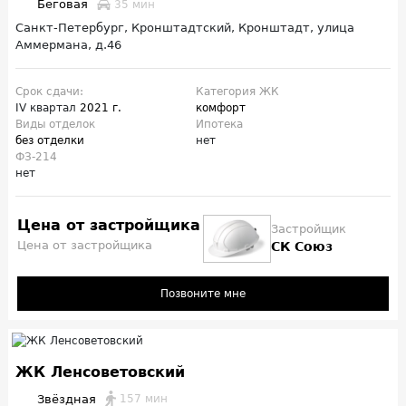
Беговая
35 мин
Санкт-Петербург, Кронштадтский, Кронштадт, улица
Аммермана, д.46
Срок сдачи:
Категория ЖК
IV квартал
2021 г.
комфорт
Виды отделок
Ипотека
без отделки
нет
ФЗ-214
нет
Цена от застройщика
Застройщик
Цена от застройщика
СК Союз
Позвоните мне
ЖК Ленсоветовский
Звёздная
157 мин