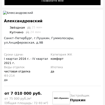
Позвоните мне
Александровский
Звёздная
25 мин
Купчино
24 мин
Санкт-Петербург, г.Пушкин, Гуммолосары,
ул.Анциферовская, д.9В
Сроки сдачи:
Категория ЖК
I квартал
2016 г.
- IV квартал
комфорт
2021 г.
Виды отделок
Ипотека
чистовая отделка
да
ФЗ-214
да
от 7 010 000 руб.
Застройщик
от 75 000 руб./м²
Пушкин
(Общая площадь: 72-93 м²)