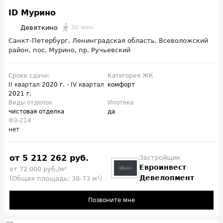
ID Мурино
Девяткино
30 мин
Санкт-Петербург, Ленинградская область, Всеволожский
район, пос. Мурино, пр. Ручьевский
Сроки сдачи:
Категория ЖК
II квартал
2020 г.
- IV квартал
комфорт
2021 г.
Виды отделок
Ипотека
чистовая отделка
да
ФЗ-214
нет
от 5 212 262 руб.
Застройщик
Евроинвест
от 72 000 руб./м²
Девелопмент
(Общая площадь: 38-73 м²)
Позвоните мне