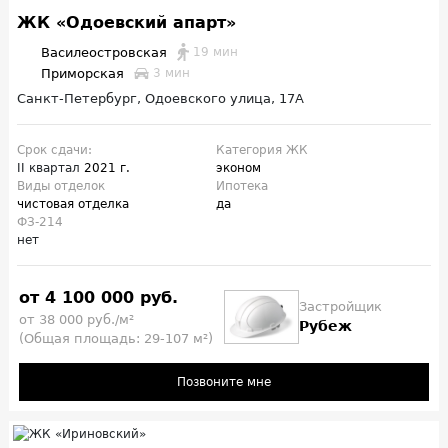
ЖК «Одоевский апарт»
Василеостровская
19 мин
Приморская
3 мин
Санкт-Петербург, Одоевского улица, 17А
Срок сдачи:
Категория ЖК
II квартал
2021 г.
эконом
Виды отделок
Ипотека
чистовая отделка
да
ФЗ-214
нет
от 4 100 000 руб.
Застройщик
от 38 000 руб./м²
Рубеж
(Общая площадь: 29-107 м²)
Позвоните мне