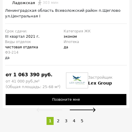
Ладожская
303 мин
Ленинградская область Всеволожский район п.Щеглово
ул.Центральная I
Срок сдачи:
Категория ЖК
III квартал
2021 г.
эконом
Виды отделок
Ипотека
чистовая отделка
да
ФЗ-214
да
от 1 063 390 руб.
Застройщик
от 41 000 руб./м²
Lex Group
(Общая площадь: 25-68 м²)
Позвоните мне
1
2
3
4
5