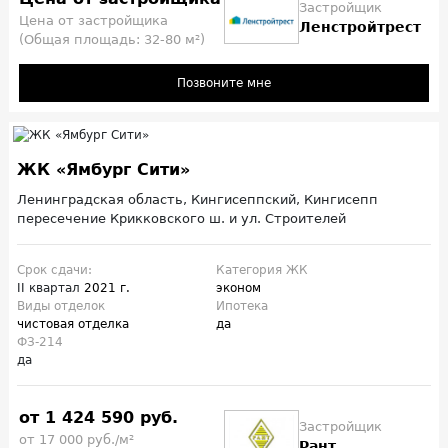
Застройщик
Цена от застройщика
Ленстройтрест
(Общая площадь: 32-80 м²)
Позвоните мне
ЖК «Ямбург Сити»
Ленинградская область, Кингисеппский, Кингисепп
пересечение Крикковского ш. и ул. Строителей
Срок сдачи:
Категория ЖК
II квартал
2021 г.
эконом
Виды отделок
Ипотека
чистовая отделка
да
ФЗ-214
да
от 1 424 590 руб.
Застройщик
от 17 000 руб./м²
Рант