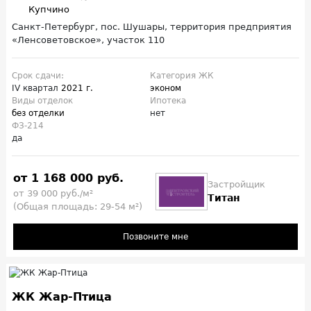
Купчино
Санкт-Петербург, пос. Шушары, территория предприятия
«Ленсоветовское», участок 110
Срок сдачи:
Категория ЖК
IV квартал
2021 г.
эконом
Виды отделок
Ипотека
без отделки
нет
ФЗ-214
да
от 1 168 000 руб.
Застройщик
от 39 000 руб./м²
Титан
(Общая площадь: 29-54 м²)
Позвоните мне
ЖК Жар-Птица