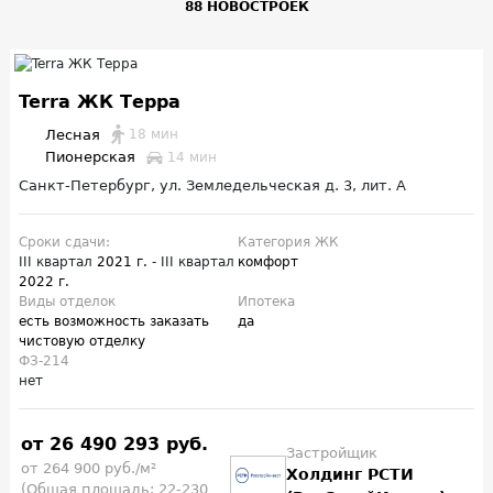
88 НОВОСТРОЕК
Terra ЖК Терра
Лесная
18 мин
Пионерская
14 мин
Санкт-Петербург, ул. Земледельческая д. 3, лит. А
Сроки сдачи:
Категория ЖК
III квартал
2021 г.
- III квартал
комфорт
2022 г.
Виды отделок
Ипотека
есть возможность заказать
да
чистовую отделку
ФЗ-214
нет
от 26 490 293 руб.
Застройщик
от 264 900 руб./м²
Холдинг РСТИ
(Общая площадь: 22-230