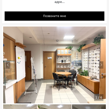
адре...
Позвоните мне
1
/
6