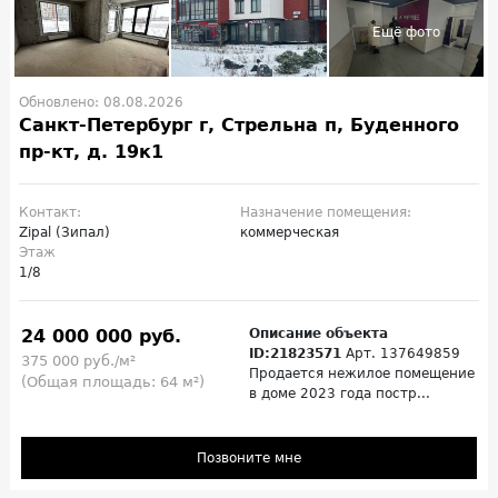
Обновлено: 08.08.2026
Санкт-Петербург г, Стрельна п, Буденного
пр-кт, д. 19к1
Контакт:
Назначение помещения:
Zipal (Зипал)
коммерческая
Этаж
1/8
24 000 000 руб.
Описание объекта
ID:21823571
Арт. 137649859
375 000 руб./м²
Продается нежилое помещение
(Общая площадь: 64 м²)
в доме 2023 года постр...
Позвоните мне