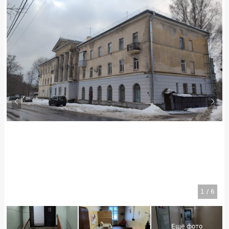
1
/
6