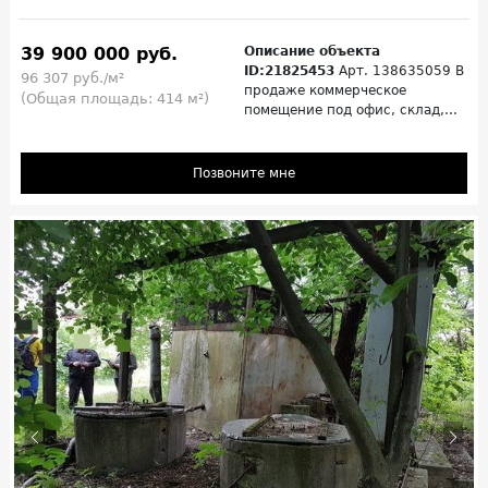
39 900 000 руб.
Описание объекта
ID:21825453
Арт. 138635059 В
96 307 руб./м²
продаже коммерческое
(Общая площадь: 414 м²)
помещение под офис, склад,...
Позвоните мне