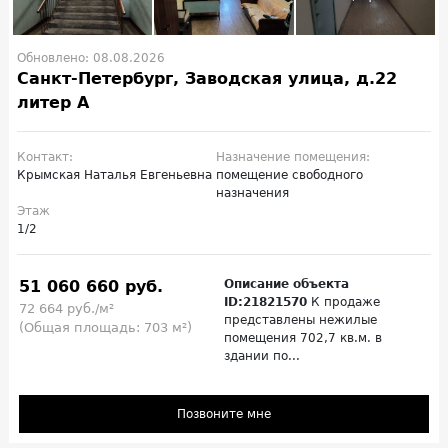
Обновлено: 08.08.2026
Санкт-Петербург, Заводская улица, д.22
литер А
Контакт:
Назначение помещения:
Крымская Наталья Евгеньевна
помещение свободного
назначения
Этаж
1/2
51 060 660 руб.
Описание объекта
ID:21821570
К продаже
72 664 руб./м²
представлены нежилые
(Общая площадь: 703 м²)
помещения 702,7 кв.м. в
здании по...
Позвоните мне