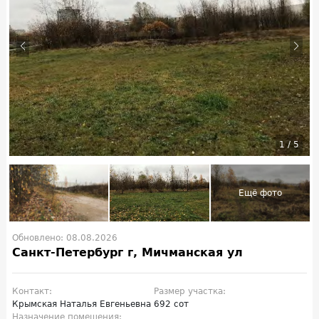
1
/
5
Обновлено: 08.08.2026
Санкт-Петербург г, Мичманская ул
Контакт:
Размер участка:
Крымская Наталья Евгеньевна
692 сот
Назначение помещения: