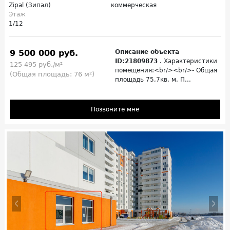
Zipal (Зипал)
коммерческая
Этаж
1/12
9 500 000 руб.
Описание объекта
ID:21809873
. Характеристики
125 495 руб./м²
помещения:<br/><br/>- Общая
(Общая площадь: 76 м²)
площадь 75,7кв. м. П...
Позвоните мне