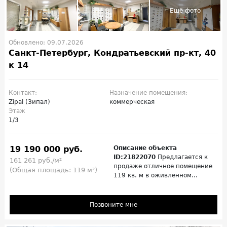
Обновлено: 09.07.2026
Санкт-Петербург, Кондратьевский пр-кт, 40
к 14
Контакт:
Назначение помещения:
Zipal (Зипал)
коммерческая
Этаж
1/3
19 190 000 руб.
Описание объекта
ID:21822070
Предлагается к
161 261 руб./м²
продаже отличное помещение
(Общая площадь: 119 м²)
119 кв. м в оживленном...
Позвоните мне