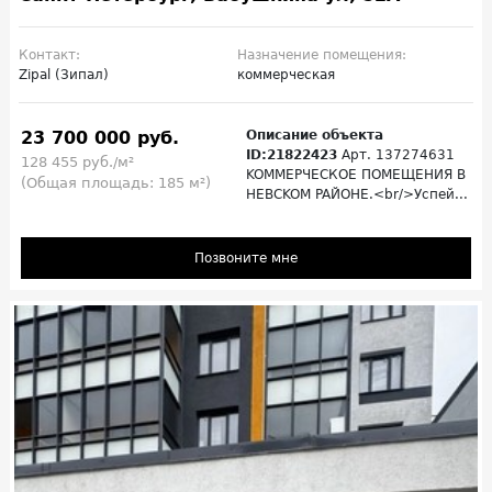
Контакт:
Назначение помещения:
Zipal (Зипал)
коммерческая
23 700 000 руб.
Описание объекта
ID:21822423
Арт. 137274631
128 455 руб./м²
KOMMЕPЧЕСКОЕ ПОMЕЩEНИЯ B
(Общая площадь: 185 м²)
HEВCKOM PAЙOHE.<br/>Успей...
Позвоните мне