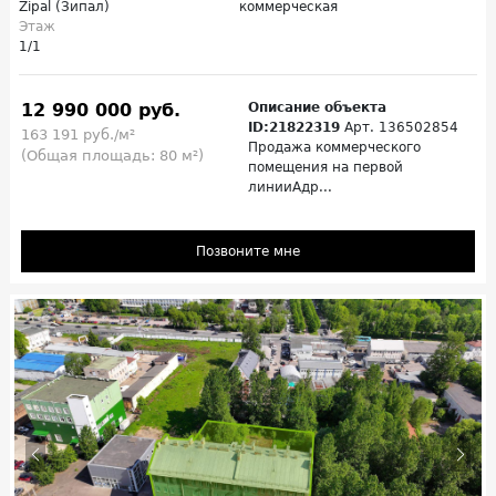
Zipal (Зипал)
коммерческая
Этаж
1/1
12 990 000 руб.
Описание объекта
ID:21822319
Арт. 136502854
163 191 руб./м²
Продажа коммерческого
(Общая площадь: 80 м²)
помещения на первой
линииАдр...
Позвоните мне