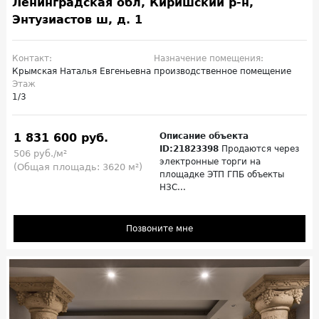
Ленинградская обл, Киришский р-н,
Энтузиастов ш, д. 1
Контакт:
Назначение помещения:
Крымская Наталья Евгеньевна
производственное помещение
Этаж
1/3
1 831 600 руб.
Описание объекта
ID:21823398
Продаются через
506 руб./м²
электронные торги на
(Общая площадь: 3620 м²)
площадке ЭТП ГПБ объекты
НЗС...
Позвоните мне