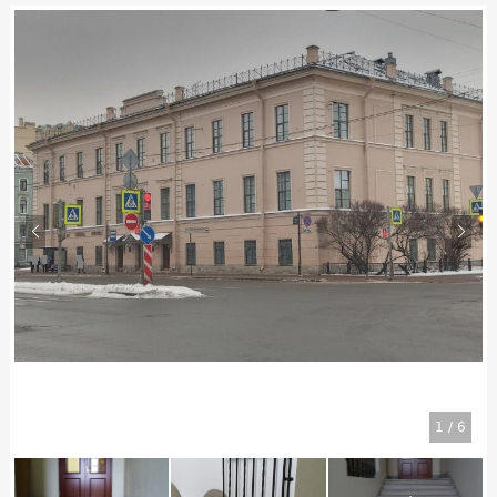
1
/
6