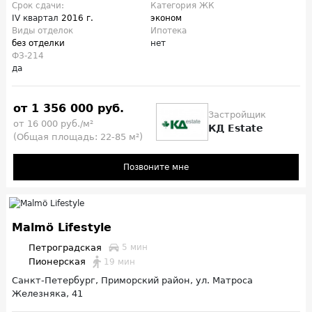
Срок сдачи:
Категория ЖК
IV квартал
2016 г.
эконом
Виды отделок
Ипотека
без отделки
нет
ФЗ-214
да
от 1 356 000 руб.
Застройщик
от 16 000 руб./м²
КД Estate
(Общая площадь: 22-85 м²)
Позвоните мне
Malmö Lifestyle
Петроградская
5 мин
Пионерская
19 мин
Санкт-Петербург, Приморский район, ул. Матроса
Железняка, 41