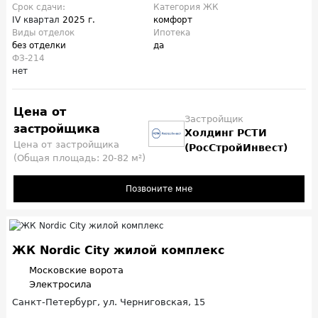
Срок сдачи:
Категория ЖК
IV квартал
2025 г.
комфорт
Виды отделок
Ипотека
без отделки
да
ФЗ-214
нет
Цена от
Застройщик
застройщика
Холдинг РСТИ
Цена от застройщика
(РосСтройИнвест)
(Общая площадь: 20-82 м²)
Позвоните мне
ЖК Nordic City жилой комплекс
Московские ворота
Электросила
Санкт-Петербург, ул. Черниговская, 15