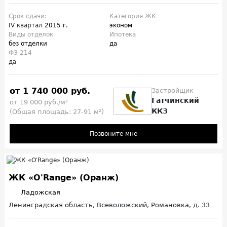
Срок сдачи:
Категория ЖК
IV квартал
2015 г.
эконом
Виды отделок
Ипотека
без отделки
да
ФЗ-214
да
от 1 740 000 руб.
Застройщик
Гатчинский
от 19 000 руб./м²
ККЗ
(Общая площадь: 27-91 м²)
Позвоните мне
ЖК «O'Range» (Оранж)
Ладожская
Ленинградская область, Всеволожский, Романовка, д. 33