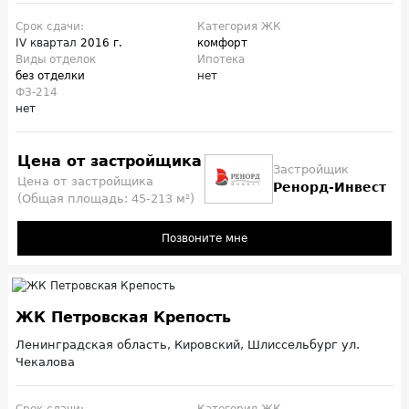
Срок сдачи:
Категория ЖК
IV квартал
2016 г.
комфорт
Виды отделок
Ипотека
без отделки
нет
ФЗ-214
нет
Цена от застройщика
Застройщик
Цена от застройщика
Ренорд-Инвест
(Общая площадь: 45-213 м²)
Позвоните мне
ЖК Петровская Крепость
Ленинградская область, Кировский, Шлиссельбург ул.
Чекалова
Срок сдачи:
Категория ЖК