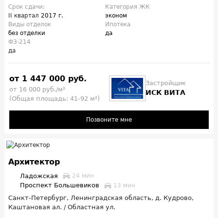
Срок сдачи:
Категория ЖК
II квартал
2017 г.
эконом
Виды отделок
Ипотека
без отделки
да
ФЗ-214
да
от 1 447 000 руб.
Застройщик
от 16 000 руб./м²
ИСК ВИТА
(Общая площадь: 41-92 м²)
Позвоните мне
Архитектор
Ладожская
24 мин
Проспект Большевиков
13 мин
Санкт-Петербург, Ленинградская область, д. Кудрово,
Каштановая ал. / Областная ул.