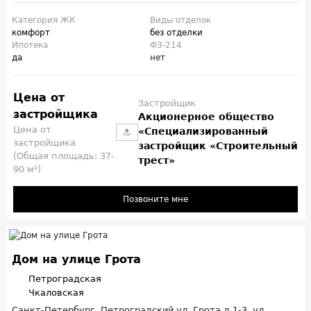
Категория ЖК
Виды отделок
комфорт
без отделки
Ипотека
ФЗ-214
да
нет
Цена от
Застройщик
застройщика
Акционерное общество
Цена от
«Специализированный
застройщика
застройщик «Строительный
(Общая площадь: 37-
трест»
90 м²)
Позвоните мне
Дом на улице Грота
Петроградская
Чкаловская
Санкт-Петербург, Петроградский ул. Грота д.1-3, ул.