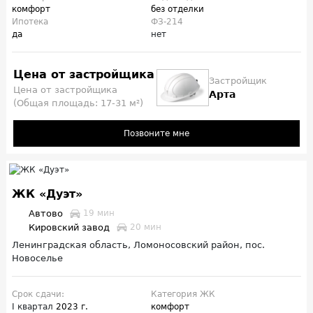
комфорт
без отделки
Ипотека
ФЗ-214
да
нет
Цена от застройщика
Застройщик
Цена от застройщика
Арта
(Общая площадь: 17-31 м²)
Позвоните мне
ЖК «Дуэт»
Автово
19 мин
Кировский завод
20 мин
Ленинградская область, Ломоносовский район, пос.
Новоселье
Срок сдачи:
Категория ЖК
I квартал
2023 г.
комфорт