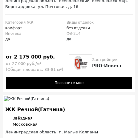
Ленинградская область, Всеволожский, Всеволожск мкр.
Бернгардовка, ул. Почтовая, д. 16
Категория ЖК
Виды отделок
комфорт
без отделки
Ипотека
ФЗ-214
да
да
от 2 175 000 руб.
Застройщик
от 27 000 руб./м²
PRO-Инвест
(Общая площадь: 33-81 м²)
Позвоните мне
ЖК Речной(Гатчина)
Звёздная
Московская
Ленинградская область, п. Малые Колпаны