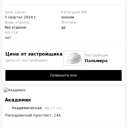
Срок сдачи:
Категория ЖК
II квартал
2024 г.
эконом
Виды отделок
Ипотека
без отделки
да
ФЗ-214
нет
Цена от застройщика
Застройщик
Цена от застройщика
Пальмира
Позвоните мне
Академик
Академическая
20 мин
Пискарёвский проспект, 144