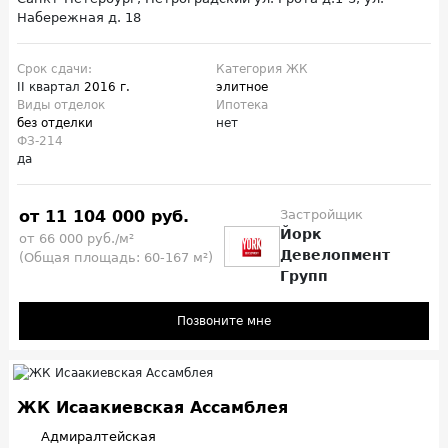
Набережная д. 18
Срок сдачи:
Категория ЖК
II квартал
2016 г.
элитное
Виды отделок
Ипотека
без отделки
нет
ФЗ-214
да
от 11 104 000 руб.
Застройщик
Йорк
от 66 000 руб./м²
Девелопмент
(Общая площадь: 60-167 м²)
Групп
Позвоните мне
ЖК Исаакиевская Ассамблея
Адмиралтейская