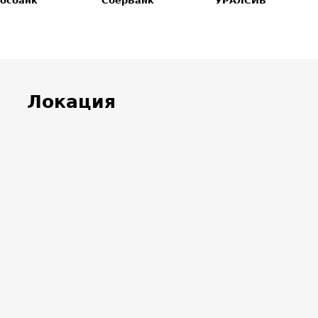
осбанк
СберБанк
УРАЛСИБ
Локация