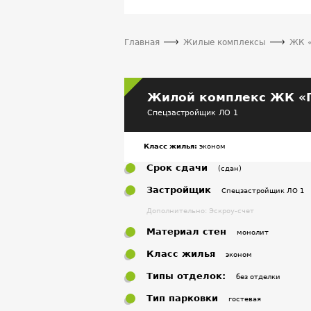
Главная
Жилые комплексы
ЖК «
Жилой комплекс ЖК «П
Спецзастройщик ЛО 1
Класс жилья:
эконом
Срок сдачи
(сдан)
Застройщик
Спецзастройщик ЛО 1
Дополнительно: Эскроу-счет
Материал стен
монолит
Класс жилья
эконом
Типы отделок:
без отделки
Тип парковки
гостевая