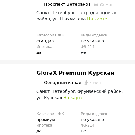
Проспект Ветеранов
35 мин
Санкт-Петербург, Петродворцовый
район, ул. Шахматова
На карте
Категория ЖК
Виды отделок
стандарт
не указано
Ипотека
ФЗ-214
да
нет
GloraX Premium Курская
7 мин
Обводный канал
Санкт-Петербург, Фрунзенский район,
ул. Курская
На карте
Категория ЖК
Виды отделок
премиум
не указано
Ипотека
ФЗ-214
да
нет