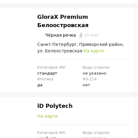
GloraX Premium
Белоостровская
20 мин
Чёрная речка
Санкт-Петербург, Приморский район,
ул. Белоостровская
На карте
Категория ЖК
Виды отделок
стандарт
не указано
Ипотека
ФЗ-214
да
нет
iD Polytech
На карте
Категория ЖК
Виды отделок