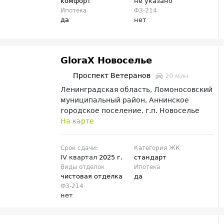
комфорт
не указано
Ипотека
ФЗ-214
да
нет
GloraX Новоселье
Проспект Ветеранов
20 мин
Ленинградская область, Ломоносовский
муниципальный район, Аннинское
городское поселение, г.п. Новоселье
На карте
Срок сдачи:
Категория ЖК
IV квартал
2025 г.
стандарт
Виды отделок
Ипотека
чистовая отделка
да
ФЗ-214
нет