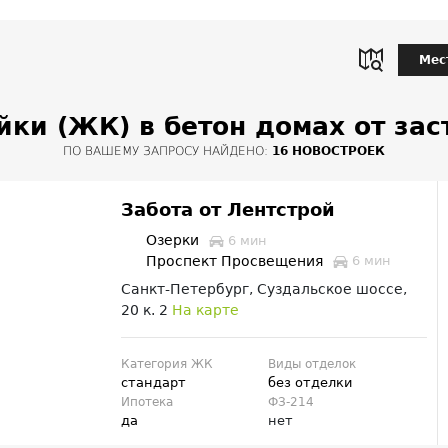
Мес
йки (ЖК) в бетон домах от за
ПО ВАШЕМУ ЗАПРОСУ НАЙДЕНО:
16 НОВОСТРОЕК
Забота от Лентстрой
Озерки
6 мин
Проспект Просвещения
6 мин
Санкт-Петербург, Суздальское шоссе,
20 к. 2
На карте
Категория ЖК
Виды отделок
стандарт
без отделки
Ипотека
ФЗ-214
да
нет