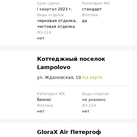
Срок сдачи:
Категория ЖК
I квартал
2023 г.
стандарт
Виды отделок
Ипотека
черновая отделка
,
да
чистовая отделка
ФЗ-214
нет
Коттеджный поселок
Lampolovo
ул. Ждановская, 10
На карте
Категория ЖК
Виды отделок
бизнес
не указано
Ипотека
ФЗ-214
нет
нет
GloraX Air Петергоф