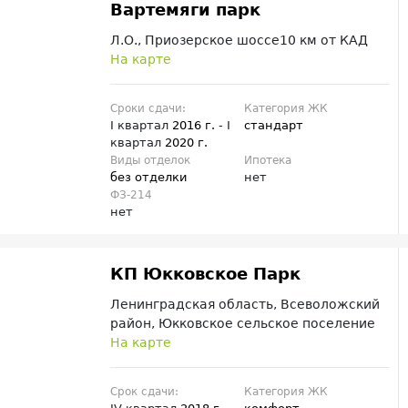
Вартемяги парк
Л.О., Приозерское шоссе10 км от КАД
На карте
Сроки сдачи:
Категория ЖК
I квартал
2016 г.
- I
стандарт
квартал
2020 г.
Виды отделок
Ипотека
без отделки
нет
ФЗ-214
нет
КП Юкковское Парк
Ленинградская область, Всеволожский
район, Юкковское сельское поселение
На карте
Срок сдачи:
Категория ЖК