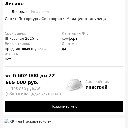
Лисино
Беговая
15 мин
Санкт-Петербург, Сестрорецк, Авиационная улица
Срок сдачи:
Категория ЖК
III квартал
2025 г.
комфорт
Виды отделок
Ипотека
предчистовая отделка
да
ФЗ-214
нет
от 6 662 000 до 22
Застройщик
665 000 руб.
Унистрой
от 195 853 руб./м²
(Общая площадь: 24-104 м²)
Позвоните мне