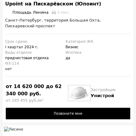
Upoint на Пискарёвском (Юпоинт)
Площадь Ленина
4 мин
Санкт-Петербург, территория Большая Охта,
Пискаревский проспект
Срок сдачи:
Категория ЖК
I квартал
2024 г.
бизнес
Виды отделок
Ипотека
предчистовая отделка
да
ФЗ-214
нет
от 14 620 000 до 62
Застройщик
340 000 руб.
Унистрой
от 245 455 руб./м²
Позвоните мне