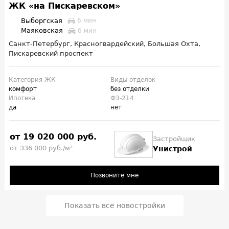
ЖК «на Пискаревском»
Выборгская
6 мин
Маяковская
6 мин
Санкт-Петербург, Красногвардейский, Большая Охта,
Пискаревский проспект
Категория ЖК
Виды отделок
комфорт
без отделки
Ипотека
ФЗ-214
да
нет
от 19 020 000 руб.
Застройщик
от 336 000 руб./м²
Унистрой
Позвоните мне
Показать все новостройки