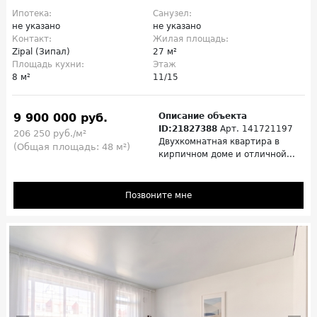
Ипотека:
Санузел:
не указано
не указано
Контакт:
Жилая площадь:
Zipal (Зипал)
27 м²
Площадь кухни:
Этаж
8 м²
11/15
9 900 000 руб.
Описание объекта
ID:21827388
Арт. 141721197
206 250 руб./м²
Двухкомнатная квартира в
(Общая площадь: 48 м²)
кирпичном доме и отличной...
Позвоните мне