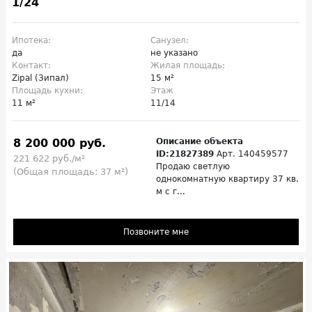
1/24
Ипотека:
Санузел:
да
не указано
Контакт:
Жилая площадь:
Zipal (Зипал)
15 м²
Площадь кухни:
Этаж
11 м²
11/14
8 200 000 руб.
Описание объекта
ID:21827389
Арт. 140459577
221 622 руб./м²
Продаю светлую
(Общая площадь: 37 м²)
однокомнатную квартиру 37 кв.
м с г...
Позвоните мне