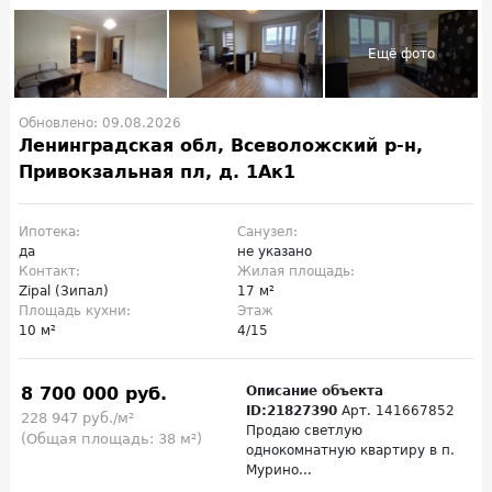
Обновлено: 09.08.2026
Ленинградская обл, Всеволожский р-н,
Привокзальная пл, д. 1Ак1
Ипотека:
Санузел:
да
не указано
Контакт:
Жилая площадь:
Zipal (Зипал)
17 м²
Площадь кухни:
Этаж
10 м²
4/15
8 700 000 руб.
Описание объекта
ID:21827390
Арт. 141667852
228 947 руб./м²
Продаю светлую
(Общая площадь: 38 м²)
однокомнатную квартиру в п.
Мурино...