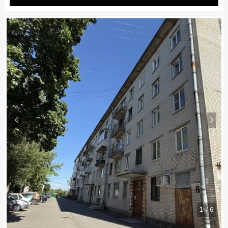
1
/
6