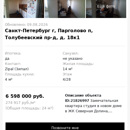
Обновлено: 09.08.2026
Санкт-Петербург г, Парголово п,
Толубеевский пр-д, д. 18к1
Ипотека:
Санузел:
да
не указано
Контакт:
Жилая площадь:
Zipal (Зипал)
14 м²
Площадь кухни:
Этаж
4 м²
4/28
6 598 000 руб.
Описание объекта
ID:21826997
Замечательная
274 917 руб./м²
квартира студия в новом доме
(Общая площадь: 24 м²)
в ЖК Северная Долина,...
Позвоните мне