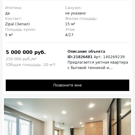
Ипотека:
Санузел:
да
не указано
Контакт:
Жилая площадь:
Zipal (Зипал)
15 м²
Площадь кухни:
Этаж
5 м²
4/17
5 000 000 руб.
Описание объекта
ID:21826481
Арт. 140269239
250 000 руб./м²
Предлагается уютная квартира
(Общая площадь: 20 м²)
с бытовой техникой и...
Позвоните мне