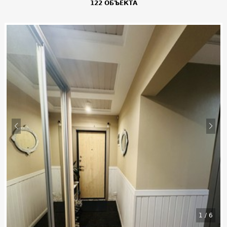
122 ОБЪЕКТА
1
/
6