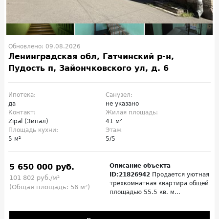
Обновлено: 09.08.2026
Ленинградская обл, Гатчинский р-н,
Пудость п, Зайончковского ул, д. 6
Ипотека:
Санузел:
да
не указано
Контакт:
Жилая площадь:
Zipal (Зипал)
41 м²
Площадь кухни:
Этаж
5 м²
5/5
5 650 000 руб.
Описание объекта
ID:21826942
Продается уютная
101 802 руб./м²
трехкомнатная квартира общей
(Общая площадь: 56 м²)
площадью 55.5 кв. м...