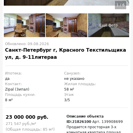
1
/
6
Обновлено: 09.08.2026
Санкт-Петербург г, Красного Текстильщика
ул, д. 9-11литераа
Ипотека:
Санузел:
да
не указано
Контакт:
Жилая площадь:
Zipal (Зипал)
58 м²
Площадь кухни:
Этаж
8 м²
3/5
23 000 000 руб.
Описание объекта
ID:21826100
Арт. 139908699
271 547 руб./м²
Продается просторная 3-х
(Общая площадь: 85 м²)
комнатная квартира площад...