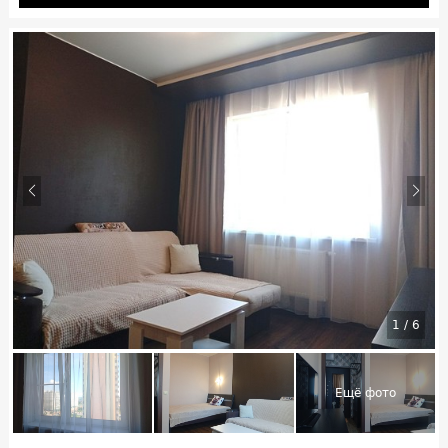
1
/
6