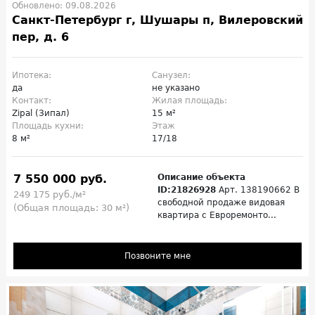
Обновлено: 09.08.2026
Санкт-Петербург г, Шушары п, Вилеровский
пер, д. 6
Ипотека:
Санузел:
да
не указано
Контакт:
Жилая площадь:
Zipal (Зипал)
15 м²
Площадь кухни:
Этаж
8 м²
17/18
7 550 000 руб.
Описание объекта
ID:21826928
Арт. 138190662 В
249 175 руб./м²
свободной продаже видовая
(Общая площадь: 30 м²)
квартира с Евроремонто...
Позвоните мне