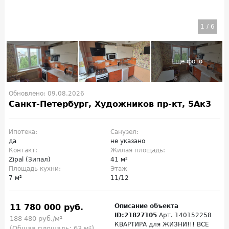
1
/
6
Обновлено: 09.08.2026
Санкт-Петербург, Художников пр-кт, 5Ак3
Ипотека:
Санузел:
да
не указано
Контакт:
Жилая площадь:
Zipal (Зипал)
41 м²
Площадь кухни:
Этаж
7 м²
11/12
11 780 000 руб.
Описание объекта
ID:21827105
Арт. 140152258
188 480 руб./м²
КВАРТИРА для ЖИЗНИ!!! ВСЕ
(Общая площадь: 63 м²)