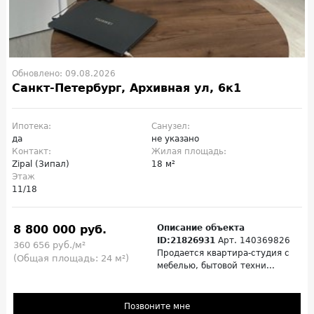
Обновлено: 09.08.2026
Санкт-Петербург, Архивная ул, 6к1
Ипотека:
Санузел:
да
не указано
Контакт:
Жилая площадь:
Zipal (Зипал)
18 м²
Этаж
11/18
8 800 000 руб.
Описание объекта
ID:21826931
Арт. 140369826
360 656 руб./м²
Продается квартира-студия с
(Общая площадь: 24 м²)
мебелью, бытовой техни...
Позвоните мне