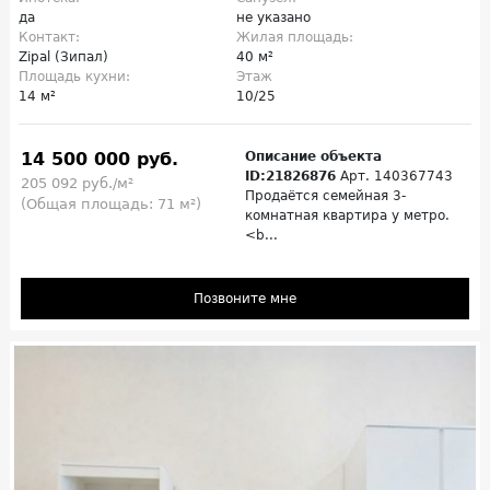
да
не указано
Контакт:
Жилая площадь:
Zipal (Зипал)
40 м²
Площадь кухни:
Этаж
14 м²
10/25
14 500 000 руб.
Описание объекта
ID:21826876
Арт. 140367743
205 092 руб./м²
Продаётся семейная 3-
(Общая площадь: 71 м²)
комнатная квартира у метро.
<b...
Позвоните мне