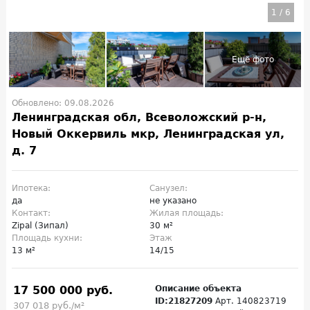
1
/
6
Обновлено: 09.08.2026
Ленинградская обл, Всеволожский р-н,
Новый Оккервиль мкр, Ленинградская ул,
д. 7
Ипотека:
Санузел:
да
не указано
Контакт:
Жилая площадь:
Zipal (Зипал)
30 м²
Площадь кухни:
Этаж
13 м²
14/15
17 500 000 руб.
Описание объекта
ID:21827209
Арт. 140823719
307 018 руб./м²