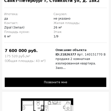
Санкт-Петербург г, Стойкости ул, д. 18к2
Ипотека:
Санузел:
да
не указано
Контакт:
Жилая площадь:
Zipal (Зипал)
26 м²
Площадь кухни:
Этаж
6 м²
1/9
7 600 000 руб.
Описание объекта
ID:21826377
Арт. 140151770 В
175 520 руб./м²
продаже 2 комнатная
(Общая площадь: 43 м²)
изолированная квартира.
Захо...
Позвоните мне