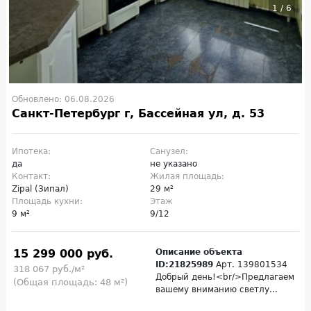
1
/
6
Обновлено: 06.08.2026
Санкт-Петербург г, Бассейная ул, д. 53
Ипотека:
Санузел:
да
не указано
Контакт:
Жилая площадь:
Zipal (Зипал)
29 м²
Площадь кухни:
Этаж
9 м²
9/12
15 299 000 руб.
Описание объекта
ID:21825989
Арт. 139801534
318 067 руб./м²
Добрый день!<br/>Предлагаем
(Общая площадь: 48 м²)
вашему вниманию светлу...