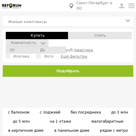
Санкт-Петербург и
ЛО
Жилые комплексы
Купить
Снять
Комнатность
руб./
квартира
Ипотека
Фото
Ещё фильтры
Подобрать
с балконом
с лоджией
без посредника
до 3 млн
до 5 млн
на 1 этаже
малогабаритные
в кирпичном доме
в панельном доме
рядом с метро