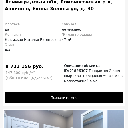
Ленинградская обл, Ломоносовский р-н,
Аннино п, Якова Золина ул, д. 30
Ипотека:
Санузел:
да
не указано
Контакт:
Жилая площадь:
Крымская Наталья Евгеньевна
47 м²
Этаж
4/4
8 723 156 руб.
Описание объекта
ID:21826307
Продается 2-комн.
147 800 руб./м²
квартира, площадью 59.02 м2 в
(Общая площадь: 59 м²)
малоэтажной в мон...
Позвоните мне