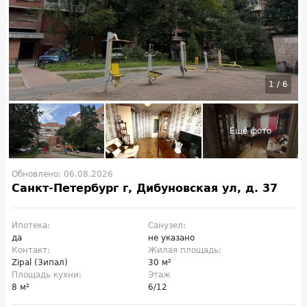
1
/
6
Обновлено: 06.08.2026
Санкт-Петербург г, Дибуновская ул, д. 37
Ипотека:
Санузел:
да
не указано
Контакт:
Жилая площадь:
Zipal (Зипал)
30 м²
Площадь кухни:
Этаж
8 м²
6/12