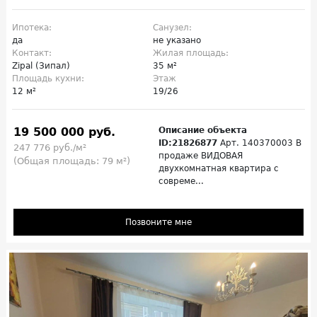
Ипотека:
Санузел:
да
не указано
Контакт:
Жилая площадь:
Zipal (Зипал)
35 м²
Площадь кухни:
Этаж
12 м²
19/26
19 500 000 руб.
Описание объекта
ID:21826877
Арт. 140370003 В
247 776 руб./м²
продаже ВИДОВАЯ
(Общая площадь: 79 м²)
двухкомнатная квартира с
совреме...
Позвоните мне