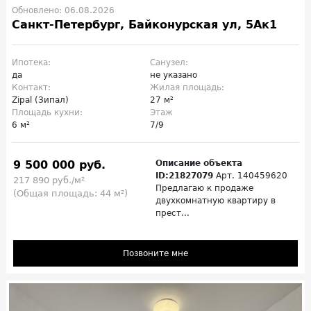
Обновлено: 06.08.2026
Санкт-Петербург, Байконурская ул, 5Ак1
Ипотека:
Санузел:
да
не указано
Контакт:
Жилая площадь:
Zipal (Зипал)
27 м²
Площадь кухни:
Этаж
6 м²
7/9
9 500 000 руб.
Описание объекта
ID:21827079
Арт. 140459620
217 890 руб./м²
Предлагаю к продаже
(Общая площадь: 44 м²)
двухкомнатную квартиру в
прест...
Позвоните мне