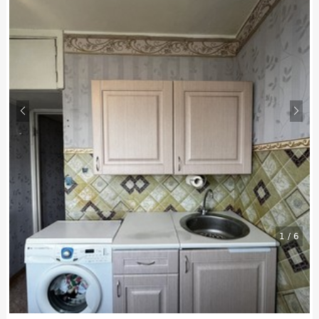
1
/
6