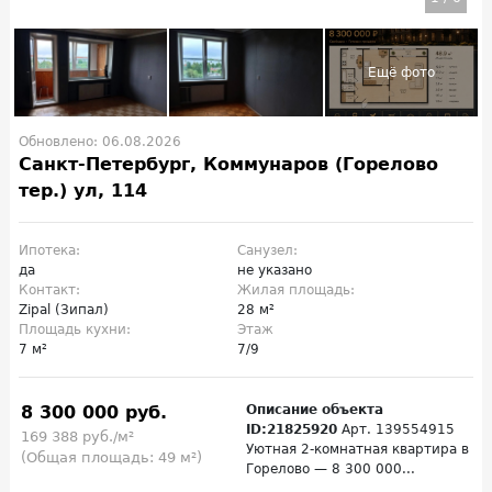
Обновлено: 06.08.2026
Санкт-Петербург, Коммунаров (Горелово
тер.) ул, 114
Ипотека:
Санузел:
да
не указано
Контакт:
Жилая площадь:
Zipal (Зипал)
28 м²
Площадь кухни:
Этаж
7 м²
7/9
8 300 000 руб.
Описание объекта
ID:21825920
Арт. 139554915
169 388 руб./м²
Уютная 2-комнатная квартира в
(Общая площадь: 49 м²)
Горелово — 8 300 000...