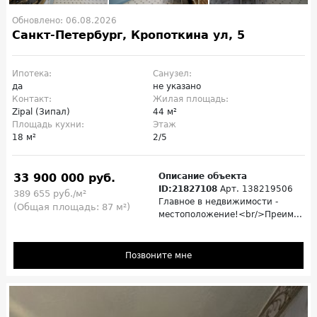
Обновлено: 06.08.2026
Санкт-Петербург, Кропоткина ул, 5
Ипотека:
Санузел:
да
не указано
Контакт:
Жилая площадь:
Zipal (Зипал)
44 м²
Площадь кухни:
Этаж
18 м²
2/5
33 900 000 руб.
Описание объекта
ID:21827108
Арт. 138219506
389 655 руб./м²
Главное в недвижимости -
(Общая площадь: 87 м²)
местоположение!<br/>Преим...
Позвоните мне