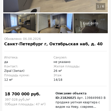
1
/
6
Обновлено: 06.08.2026
Санкт-Петербург г, Октябрьская наб, д. 40
Ипотека:
Санузел:
да
не указано
Контакт:
Жилая площадь:
Zipal (Зипал)
26 м²
Площадь кухни:
Этаж
12 м²
14/18
18 700 000 руб.
Описание объекта
ID:21826025
Арт. 139849983 В
397 028 руб./м²
продаже уютная квартира с
(Общая площадь: 47 м²)
видом на Неву, совреме...