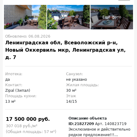
Обновлено: 06.08.2026
Ленинградская обл, Всеволожский р-н,
Новый Оккервиль мкр, Ленинградская ул,
д. 7
Ипотека:
Санузел:
да
не указано
Контакт:
Жилая площадь:
Zipal (Зипал)
30 м²
Площадь кухни:
Этаж
13 м²
14/15
17 500 000 руб.
Описание объекта
ID:21827209
Арт. 140823719
307 018 руб./м²
Эксклюзивное и действительно
(Общая площадь: 57 м²)
редкое предложение!!!...