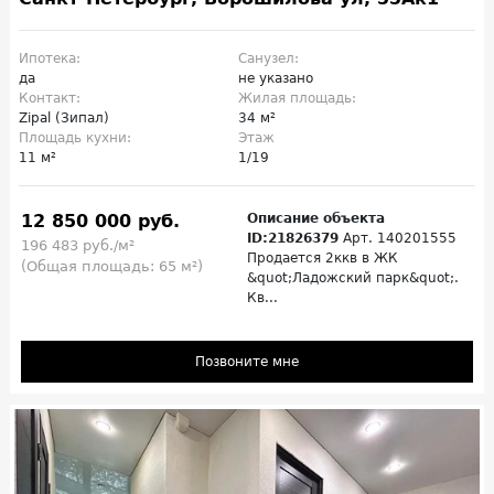
Ипотека:
Санузел:
да
не указано
Контакт:
Жилая площадь:
Zipal (Зипал)
34 м²
Площадь кухни:
Этаж
11 м²
1/19
12 850 000 руб.
Описание объекта
ID:21826379
Арт. 140201555
196 483 руб./м²
Продается 2ккв в ЖК
(Общая площадь: 65 м²)
&quot;Ладожский парк&quot;.
Кв...
Позвоните мне