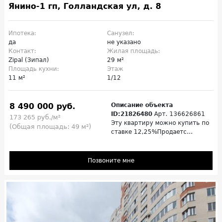
Янино-1 гп, Голландская ул, д. 8
Ипотека:
Санузел:
да
не указано
Контакт:
Жилая площадь:
Zipal (Зипал)
29 м²
Площадь кухни:
Этаж
11 м²
1/12
8 490 000 руб.
Описание объекта
ID:21826480
Арт. 136626861
173 265 руб./м²
Эту квартиру можно купить по
(Общая площадь: 49 м²)
ставке 12,25%Продаетс...
Позвоните мне