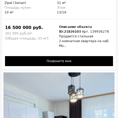
Zipal (Зипал)
31 м²
Площадь кухни:
Этаж
10 м²
13/16
16 500 000 руб.
Описание объекта
ID:21826103
Арт. 139936278
301 095 руб./м²
Продается стильная
(Общая площадь: 55 м²)
2‑комнатная квартира на наб.
Мо...
Позвоните мне