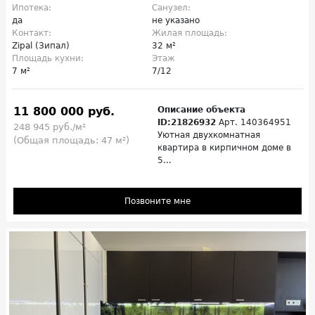
Ипотека:
Санузел:
да
не указано
Контакт:
Жилая площадь:
Zipal (Зипал)
32 м²
Площадь кухни:
Этаж
7 м²
7/12
11 800 000 руб.
Описание объекта
ID:21826932
Арт. 140364951
248 945 руб./м²
Уютная двухкомнатная
(Общая площадь: 47 м²)
квартира в кирпичном доме в
5...
Позвоните мне