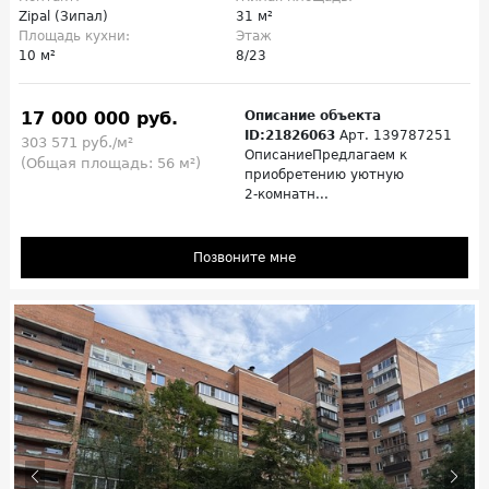
Zipal (Зипал)
31 м²
Площадь кухни:
Этаж
10 м²
8/23
17 000 000 руб.
Описание объекта
ID:21826063
Арт. 139787251
303 571 руб./м²
ОписаниеПредлагаем к
(Общая площадь: 56 м²)
приобретению уютную
2‑комнатн...
Позвоните мне