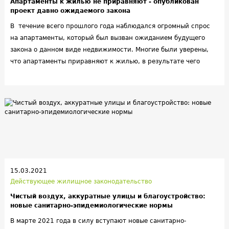
Апартаменты к жилью не приравняют - опубликован
проект давно ожидаемого закона
В течение всего прошлого года наблюдался огромный спрос
на апартаменты, который был вызван ожиданием будущего
закона о данном виде недвижимости. Многие были уверены,
что апартаменты приравняют к жилью, в результате чего
владельцы получат массу преимуществ – в них можно будет
зарегистрироваться, будет уменьшен размер налога на
имущество, а коммунальные платежи станут примерно такими
же, как для квартир. В апреле текущего года наконец-то был
опубликован соответствующий законопроект. Он вступит в
силу через несколько месяцев, 1 сентября, после того, как
пройдут все чтения в Госдуме, а также соответствующую
юридическую процедуру. Принесет ли новый закон то, что от
него ожидалось? Попробуем в этом разобраться.
15.03.2021
Действующее жилищное законодательство
Чистый воздух, аккуратные улицы и благоустройство:
новые санитарно-эпидемиологические нормы
В марте 2021 года в силу вступают новые санитарно-