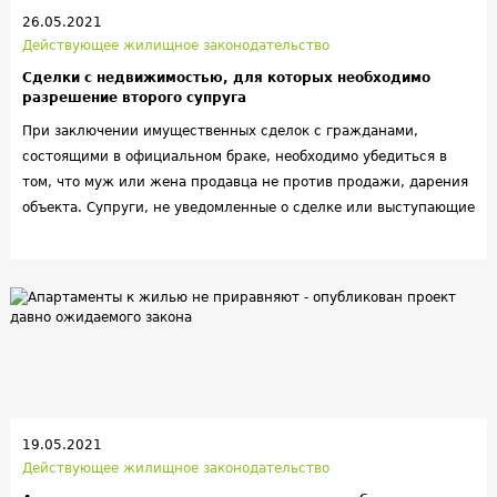
26.05.2021
Действующее жилищное законодательство
Сделки с недвижимостью, для которых необходимо
разрешение второго супруга
При заключении имущественных сделок с гражданами,
состоящими в официальном браке, необходимо убедиться в
том, что муж или жена продавца не против продажи, дарения
объекта. Супруги, не уведомленные о сделке или выступающие
против нее, могут не только обратиться в суд, но и добиться
признания договоренностей недействительными.
Предупредить спорные ситуации поможет получение
нотариального согласия второго супруга, что актуально для
сделок, которые должны проходить
госрегистрацию, а также
нотариальное удостоверение (детальнее в ст. 35 СК РФ). Мы
рассказываем о том, какие сделки находятся в зоне риска, как
избежать проблем при покупке совместной недвижимости и
на какие нюансы стоит обращать внимание.
19.05.2021
Действующее жилищное законодательство