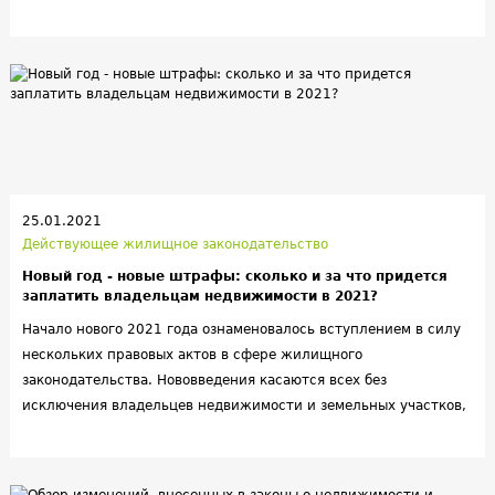
проблемные зоны и узкие места, «обкатан» механизм работы.
Судя по всему, законодатели остались довольны результатами
«московского» этапа. И в декабре прошлого года вступил в
силу одобренный президентом новый федеральный закон
№494 – о комплексном развитии территорий (КРТ). Помимо
прочего этот закон расширяет географию действия программы
переселения жильцов ветхих и непригодных для
проживания МКД и частных домов на всю страну, поэтому 494-
ФЗ в широких кругах уже прозвали
25.01.2021
«всероссийской реновацией».
Действующее жилищное законодательство
Новый год - новые штрафы: сколько и за что придется
заплатить владельцам недвижимости в 2021?
Начало нового 2021 года ознаменовалось вступлением в силу
нескольких правовых актов в сфере жилищного
законодательства. Нововведения касаются всех без
исключения владельцев недвижимости и земельных участков,
а также квартиросъемщиков и других лиц, ответственных за
состояние жилья и общедомового имущества. Неисполнение
требований закона, а также умышленное уклонение от