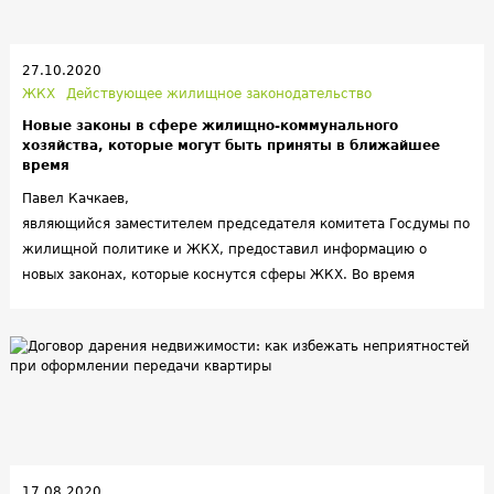
27.10.2020
ЖКХ
Действующее жилищное законодательство
Новые законы в сфере жилищно-коммунального
хозяйства, которые могут быть приняты в ближайшее
время
Павел Качкаев,
являющийся заместителем председателя комитета Госдумы по
жилищной политике и ЖКХ, предоставил информацию о
новых законах, которые коснутся сферы ЖКХ. Во время
Всероссийского совещания по развитию сети общественного
контроля Качкаев рассказал о законопроектах, которые на
данный момент находятся в стадии
разработки. Качкаев акцентировал внимание на том, что в
приоритете находятся законы, которые либо требуют внесения
поправок в Конституцию РФ, либо являются
безотлагательными, что связано с
распространением коронавирусной инфекции. Через комитет
17.08.2020