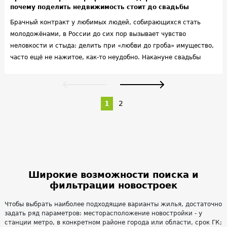
почему поделить недвижимость стоит до свадьбы
Брачный контракт у любимых людей, собирающихся стать
молодожёнами, в России до сих пор вызывает чувство
неловкости и стыда: делить при «любви до гроба» имущество,
часто ещё не нажитое, как-то неудобно. Накануне свадьбы
заводить с любимым человеком разговор о дележе квартиры
считается чем-то меркантильным и непорядочным. А зря.
1
2
Широкие возможности поиска и
фильтрации новостроек
Чтобы выбрать наиболее подходящие варианты жилья, достаточно
задать ряд параметров: месторасположение новостройки - у
станции метро, в конкретном районе города или области, срок ГК;