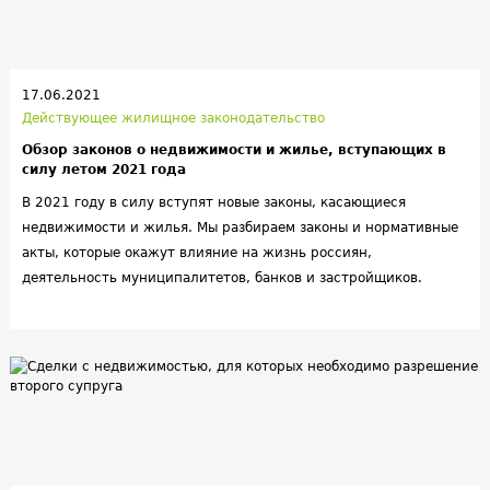
17.06.2021
Действующее жилищное законодательство
Обзор законов о недвижимости и жилье, вступающих в
силу летом 2021 года
В 2021 году в силу вступят новые законы, касающиеся
недвижимости и жилья. Мы разбираем законы и нормативные
акты, которые окажут влияние на жизнь россиян,
деятельность муниципалитетов, банков и застройщиков.
Законы изменят правила проведения собраний собственников
квартир в
МКД и оформления отказов на заявки о получении
кредитных каникул по ипотеке, повлекут за собой повышение
тарифов на
ЖКУ – нововведений много, мы рассматриваем их
более детально. Доминирующее количество законов и
поправок к ним вступят в силу в июне-июле 2021 года.